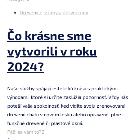
Drevenice, zruby a drevodomy
Čo krásne sme
vytvorili v roku
2024?
Naše služby spájajú estetickú krásu s praktickými
výhodami, ktoré si určite zaslúžia pozornosť. Vždy nás
poteší vaša spokojnosť, keď vidíte svoju zrenovovanú
drevenú chatu v novom lesku alebo opravené, plne
funkčné drevené či plastové okná.
Páči sa vám to?
2