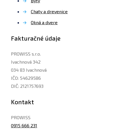
→
Byty
→
Chaty a drevenice
→
Okná a dvere
Fakturačné údaje
PROWISS s.r.o.
Ivachnová 342
034 83 Ivachnová
IČO: 54629586
DIČ: 2121757693
Kontakt
PROWISS
0915 666 231