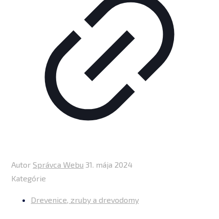
Autor
Správca Webu
31. mája 2024
Kategórie
Drevenice, zruby a drevodomy