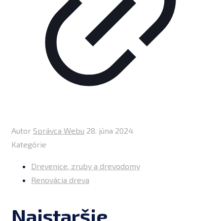
Autor
Správca Webu
28. júna 2024
Kategórie
Drevenice, zruby a drevodomy
Renovácia dreva
Najstaršie