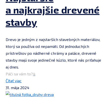
a najkrajšie drevené
stavby
Drevo je jedným z najstarších stavebných materiálov,
ktorý sa používa od nepamäti. Od jednoduchých
prístreškov po nádherné chrámy a paláce, drevené
stavby majú svoje jedinečné kúzlo, ktoré nás priťahuje
aj dnes.
Páči sa vám to?
4
Čítať viac
31. mája 2024