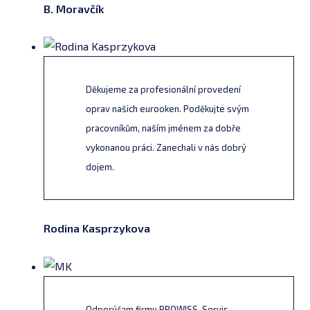
B. Moravčík
Děkujeme za profesionální provedení
oprav našich eurooken. Poděkujte svým
pracovníkům, naším jménem za dobře
vykonanou práci. Zanechali v nás dobrý
dojem.
Rodina Kasprzykova
Odporúčam firmu PROWISS-Servis