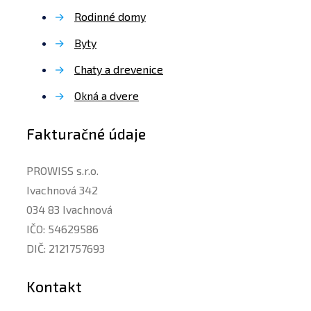
→
Rodinné domy
→
Byty
→
Chaty a drevenice
→
Okná a dvere
Fakturačné údaje
PROWISS s.r.o.
Ivachnová 342
034 83 Ivachnová
IČO: 54629586
DIČ: 2121757693
Kontakt