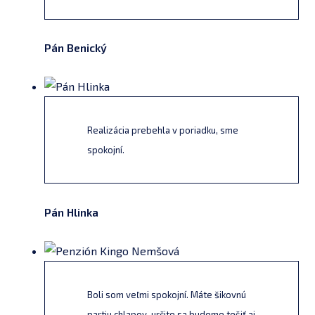
Pán Benický
Realizácia prebehla v poriadku, sme
spokojní.
Pán Hlinka
Boli som veľmi spokojní. Máte šikovnú
partiu chlapov, určite sa budeme tešiť aj