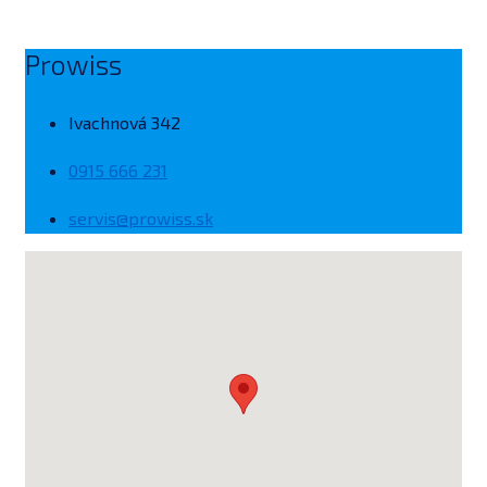
Prowiss
Ivachnová 342
0915 666 231
servis@prowiss.sk