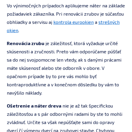
Vo výnimočných prípadoch aplikujeme náter na základe
požiadaviek zákazníka. Pri renovácii zrubov je súčasťou
obhliadky a servisu aj
kontrola eurookien
a
strešných
okien
.
Renovácia zrubu
je záležitosť, ktorá vyžaduje určité
skúsenosti a zručnosti. Preto vám odporúčame púšťať
sa do nej svojpomocne len vtedy, ak s danými prácami
máte skúsenosť alebo ste odborník v obore. V
opačnom prípade by to pre vás mohlo byť
kontraproduktívne a v konečnom dôsledku by vám to
navýšilo náklady.
Ošetrenie a náter dreva
nie je až tak špecifickou
záležitosťou a s pár odbornými radami by ste to mohli
zvládnuť. Určite sa však nepúšťajte sami do opravy
dverí čí výmeny dverí na zrubovej stavbe. Chybnou