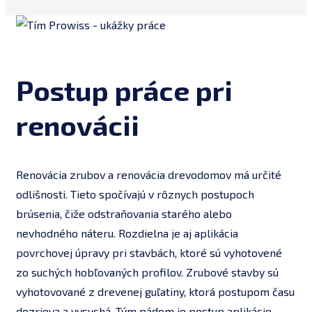
Postup práce pri
renovácii
Renovácia zrubov a renovácia drevodomov má určité
odlišnosti. Tieto spočívajú v rôznych postupoch
brúsenia, čiže odstraňovania starého alebo
nevhodného náteru. Rozdielna je aj aplikácia
povrchovej úpravy pri stavbách, ktoré sú vyhotovené
zo suchých hobľovaných profilov. Zrubové stavby sú
vyhotovované z drevenej guľatiny, ktorá postupom času
dozrieva a vysychá. Tým pádom je postup aplikácie