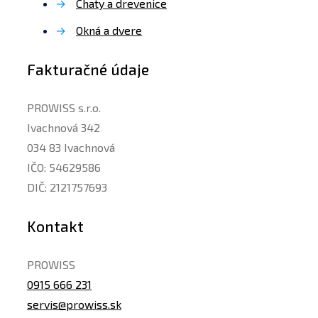
→
Chaty a drevenice
→
Okná a dvere
Fakturačné údaje
PROWISS s.r.o.
Ivachnová 342
034 83 Ivachnová
IČO: 54629586
DIČ: 2121757693
Kontakt
PROWISS
0915 666 231
servis@prowiss.sk