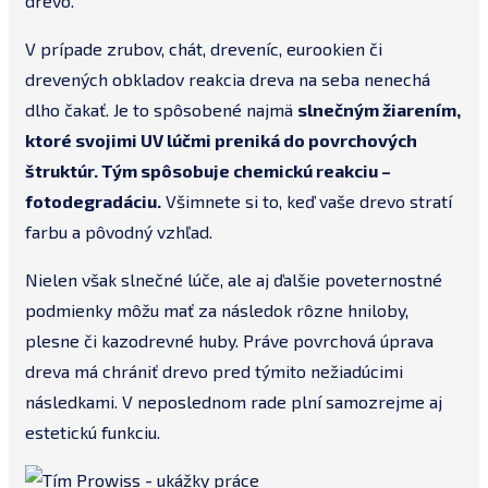
drevo.
V prípade zrubov, chát, dreveníc, eurookien či
drevených obkladov reakcia dreva na seba nenechá
dlho čakať. Je to spôsobené najmä
slnečným žiarením,
ktoré svojimi UV lúčmi preniká do povrchových
štruktúr. Tým spôsobuje chemickú reakciu –
fotodegradáciu.
Všimnete si to, keď vaše drevo stratí
farbu a pôvodný vzhľad.
Nielen však slnečné lúče, ale aj ďalšie poveternostné
podmienky môžu mať za následok rôzne hniloby,
plesne či kazodrevné huby. Práve povrchová úprava
dreva má chrániť drevo pred týmito nežiadúcimi
následkami. V neposlednom rade plní samozrejme aj
estetickú funkciu.