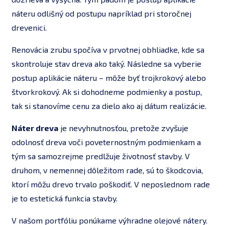
náteru odlišný od postupu napríklad pri storočnej
drevenici.
Renovácia zrubu spočíva v prvotnej obhliadke, kde sa
skontroluje stav dreva ako taký. Následne sa vyberie
postup aplikácie náteru – môže byť trojkrokový alebo
štvorkrokový. Ak si dohodneme podmienky a postup,
tak si stanovíme cenu za dielo ako aj dátum realizácie.
Náter dreva
je nevyhnutnosťou, pretože zvyšuje
odolnosť dreva voči poveternostným podmienkam a
tým sa samozrejme predlžuje životnosť stavby. V
druhom, v nemennej dôležitom rade, sú to škodcovia,
ktorí môžu drevo trvalo poškodiť. V neposlednom rade
je to estetická funkcia stavby.
V našom portfóliu ponúkame výhradne olejové nátery.