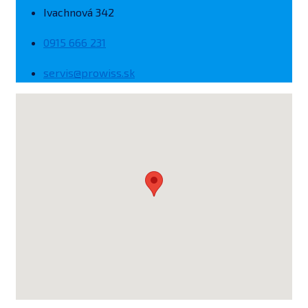
Ivachnová 342
0915 666 231
servis@prowiss.sk