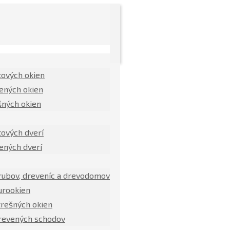
tových okien
ených okien
šných okien
tových dverí
ených dverí
rubov, dreveníc a drevodomov
urookien
trešných okien
revených schodov