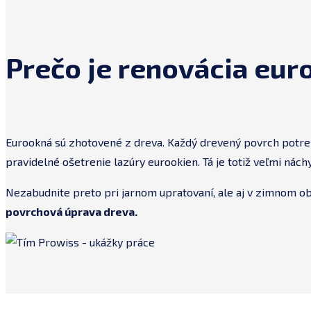
Prečo je renovácia eur
Eurookná sú zhotovené z dreva. Každý drevený povrch potrebuj
pravidelné ošetrenie lazúry eurookien. Tá je totiž veľmi nác
Nezabudnite preto pri jarnom upratovaní, ale aj v zimnom obd
povrchová úprava dreva.