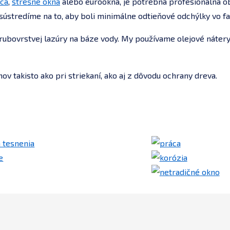
ica
,
strešné okná
alebo eurookná, je potrebná profesionálna ob
ústredíme na to, aby boli minimálne odtieňové odchýlky vo fa
rubovrstvej lazúry na báze vody. My používame olejové nátery,
ov takisto ako pri striekaní, ako aj z dôvodu ochrany dreva.