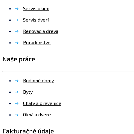
→
Servis okien
→
Servis dverí
→
Renovácia dreva
→
Poradenstvo
Naše práce
→
Rodinné domy
→
Byty
→
Chaty a drevenice
→
Okná a dvere
Fakturačné údaje