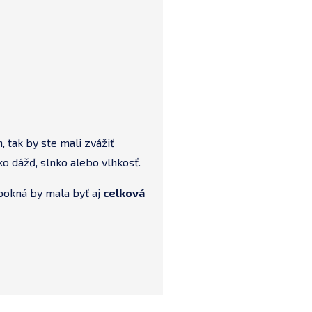
 tak by ste mali zvážiť
o dážď, slnko alebo vlhkosť.
rookná by mala byť aj
celková