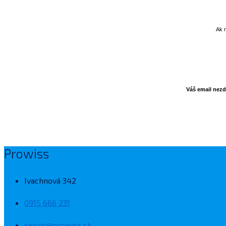
Ak m
Váš email nezd
Prowiss
Ivachnová 342
0915 666 231
servis@prowiss.sk