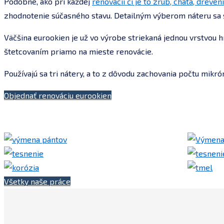
Podobne, ako pri každej
renovácii či je to zrub, chata, dreven
zhodnotenie súčasného stavu. Detailným výberom náteru sa s
Väčšina eurookien je už vo výrobe striekaná jednou vrstvou h
štetcovaním priamo na mieste renovácie.
Používajú sa tri nátery, a to z dôvodu zachovania počtu mikrón
Objednať renováciu eurookien
Všetky naše práce