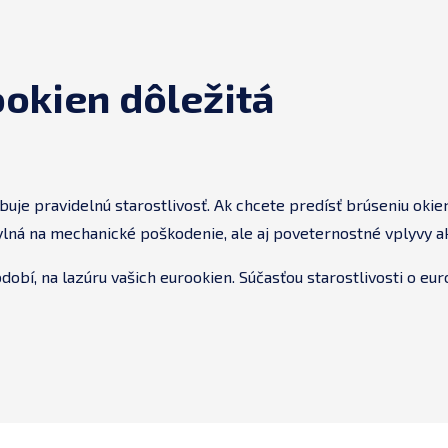
ookien dôležitá
e pravidelnú starostlivosť. Ak chcete predísť brúseniu okien,
hylná na mechanické poškodenie, ale aj poveternostné vplyvy ak
obí, na lazúru vašich eurookien. Súčasťou starostlivosti o eu