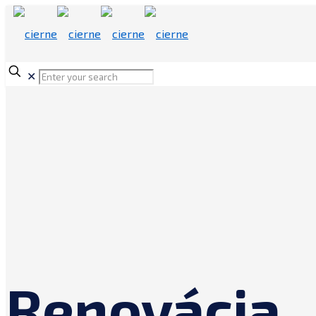
✕
Renovácia