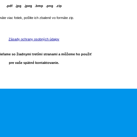
.pdf .jpg .jpeg .bmp .png .zip
áte viac fotiek, pošlite ich zbalené vo formáte zip.
Zásady ochrany osobných údajov
ieľame so žiadnymi tretími stranami a môžeme ho použiť
pre vaše spätné kontaktovanie.