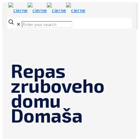
✕
Repas
zruboveho
domu
Domaša