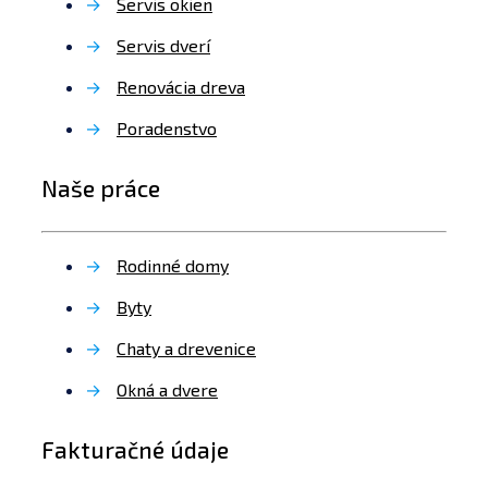
→
Servis okien
→
Servis dverí
→
Renovácia dreva
→
Poradenstvo
Naše práce
→
Rodinné domy
→
Byty
→
Chaty a drevenice
→
Okná a dvere
Fakturačné údaje