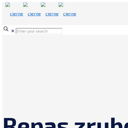
✕
Repas zrub