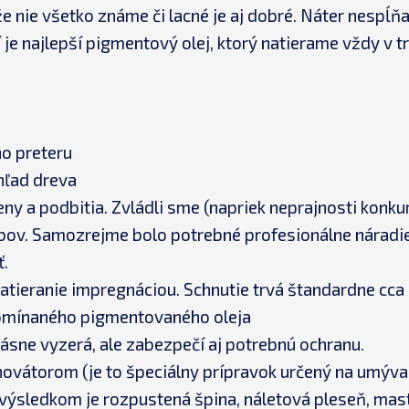
e nie všetko známe či lacné je aj dobré. Náter nespĺňa
 je najlepší pigmentový olej, ktorý natierame vždy v t
o preteru
hľad dreva
 a podbitia. Zvládli sme (napriek neprajnosti konkur
ybov. Samozrejme bolo potrebné profesionálne náradie
ť.
tieranie impregnáciou. Schnutie trvá štandardne cca 
pomínaného pigmentovaného oleja
rásne vyzerá, ale zabezpečí aj potrebnú ochranu.
enovátorom (je to špeciálny prípravok určený na umýv
 výsledkom je rozpustená špina, náletová pleseň, mast