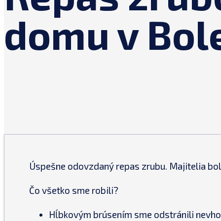
domu v Bol
Úspešne odovzdaný repas zrubu. Majitelia boli 
Čo všetko sme robili?
Hĺbkovým brúsením sme odstránili nevhod