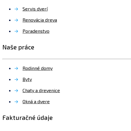
→
Servis dverí
→
Renovácia dreva
→
Poradenstvo
Naše práce
→
Rodinné domy
→
Byty
→
Chaty a drevenice
→
Okná a dvere
Fakturačné údaje