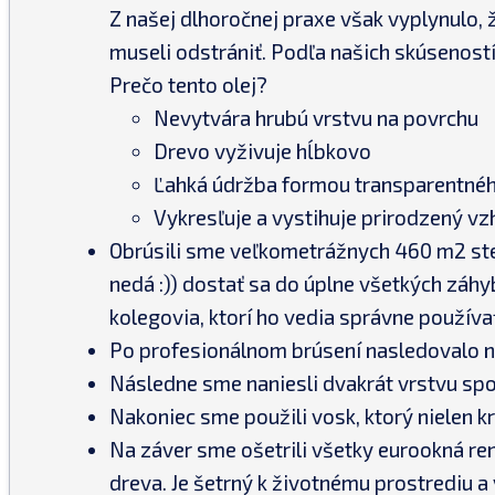
Z našej dlhoročnej praxe však vyplynulo, ž
museli odstrániť. Podľa našich skúseností
Prečo tento olej?
Nevytvára hrubú vrstvu na povrchu
Drevo vyživuje hĺbkovo
Ľahká údržba formou transparentnéh
Vykresľuje a vystihuje prirodzený vz
Obrúsili sme veľkometrážnych 460 m2 steny
nedá :)) dostať sa do úplne všetkých záh
kolegovia, ktorí ho vedia správne používa
Po profesionálnom brúsení nasledovalo na
Následne sme naniesli dvakrát vrstvu s
Nakoniec sme použili vosk, ktorý nielen k
Na záver sme ošetrili všetky eurookná r
dreva. Je šetrný k životnému prostrediu a