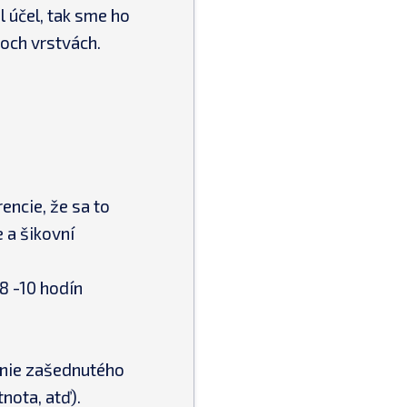
l účel, tak sme ho
roch vrstvách.
encie, že sa to
 a šikovní
8 -10 hodín
anie zašednutého
nota, atď).