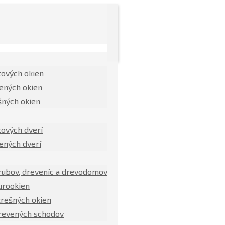
tových okien
ených okien
šných okien
tových dverí
ených dverí
rubov, dreveníc a drevodomov
urookien
trešných okien
revených schodov