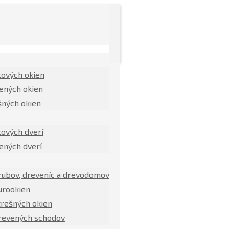
tových okien
ených okien
šných okien
tových dverí
ených dverí
rubov, dreveníc a drevodomov
urookien
trešných okien
revených schodov