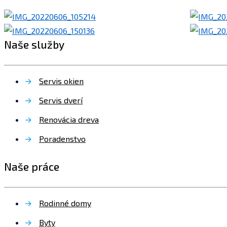
Naše služby
→
Servis okien
→
Servis dverí
→
Renovácia dreva
→
Poradenstvo
Naše práce
→
Rodinné domy
→
Byty