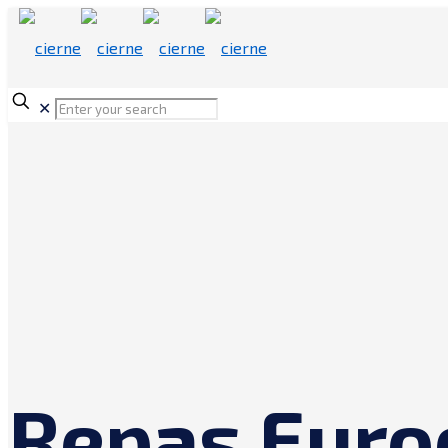
✕
Repas Euro