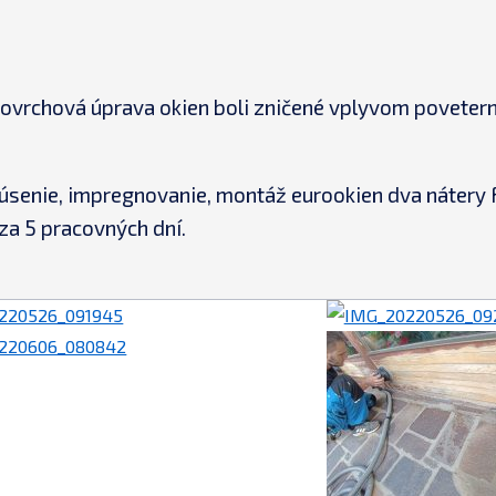
 povrchová úprava okien boli zničené vplyvom poveter
úsenie, impregnovanie, montáž eurookien dva nátery
 za 5 pracovných dní.