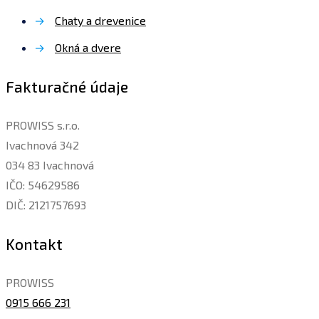
→
Chaty a drevenice
→
Okná a dvere
Fakturačné údaje
PROWISS s.r.o.
Ivachnová 342
034 83 Ivachnová
IČO: 54629586
DIČ: 2121757693
Kontakt
PROWISS
0915 666 231