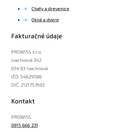
→
Chaty a drevenice
→
Okná a dvere
Fakturačné údaje
PROWISS s.r.o.
Ivachnová 342
034 83 Ivachnová
IČO: 54629586
DIČ: 2121757693
Kontakt
PROWISS
0915 666 231