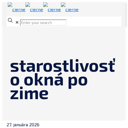
✕
starostlivosť
o okná po
zime
27. januára 2026