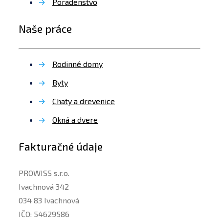
→
Poradenstvo
Naše práce
→
Rodinné domy
→
Byty
→
Chaty a drevenice
→
Okná a dvere
Fakturačné údaje
PROWISS s.r.o.
Ivachnová 342
034 83 Ivachnová
IČO: 54629586