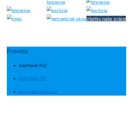
Všetky naše práce
Prowiss
Ivachová 342
0915 666 231
servis@prowiss.sk