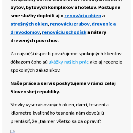
bytov, bytových komplexov a hotelov. Postupne
sme služby doplnili aj o
renováciu okien
a
strešných okien
,
renováciu zrubov, dreveníc a
drevodomov
,
renováciu schodísk
a nátery
drevených povrchov.
Za najväčší úspech považujeme spokojných klientov
dôkazom čoho sú
ukážky našich prác
ako aj recenzie
spokojných zákazníkov.
Naše práce a servis poskytujeme v rámci celej
Slovenskej republiky.
Stovky vyservisovaných okien, dverí, tesnení a
kilometre kvalitného tesnenia nám dovoľujú
prehlásiť, že „takmer všetko sa dá opraviť“.